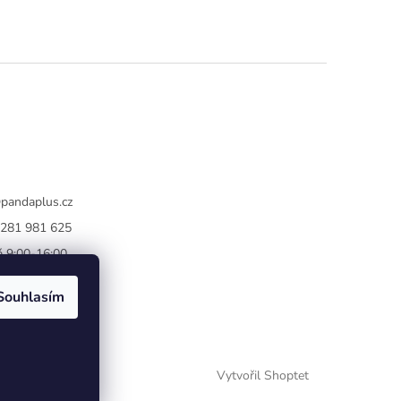
@
pandaplus.cz
281 981 625
 9:00-16:00
book
Souhlasím
Vytvořil Shoptet