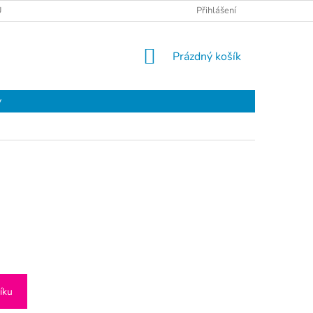
Ů
Přihlášení
NÁKUPNÍ
Prázdný košík
KOŠÍK
y
íku