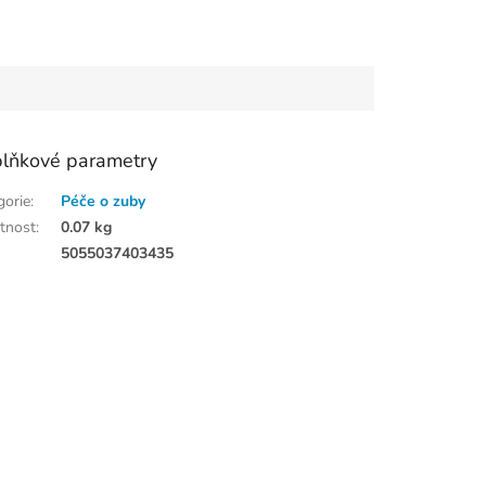
lňkové parametry
gorie
:
Péče o zuby
tnost
:
0.07 kg
:
5055037403435