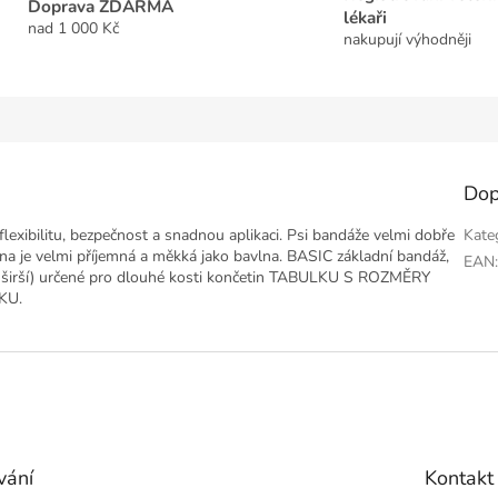
Doprava ZDARMA
lékaři
nad 1 000 Kč
nakupují výhodněji
Dop
lexibilitu, bezpečnost a snadnou aplikaci. Psi bandáže velmi dobře
Kate
nina je velmi příjemná a měkká jako bavlna. BASIC základní bandáž,
EAN
x širší) určené pro dlouhé kosti končetin TABULKU S ROZMĚRY
KU.
vání
Kontakt