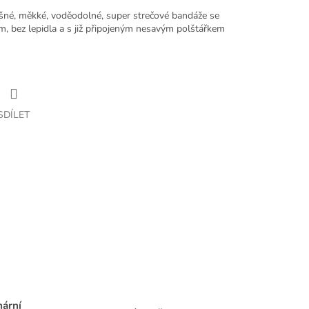
šné, měkké, voděodolné, super strečové bandáže se
, bez lepidla a s již připojeným nesavým polštářkem
SDÍLET
nární