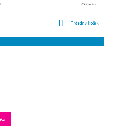
Ů
Přihlášení
NÁKUPNÍ
Prázdný košík
KOŠÍK
y
íku