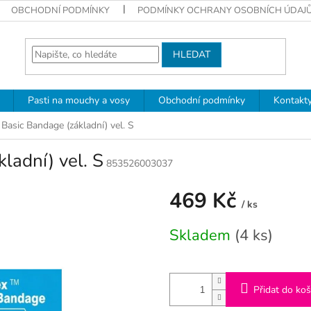
OBCHODNÍ PODMÍNKY
PODMÍNKY OCHRANY OSOBNÍCH ÚDAJ
HLEDAT
Pasti na mouchy a vosy
Obchodní podmínky
Kontakt
Basic Bandage (základní) vel. S
ladní) vel. S
853526003037
469 Kč
/ ks
Měrná
Skladem
(4 ks)
cena:
Přidat do koš