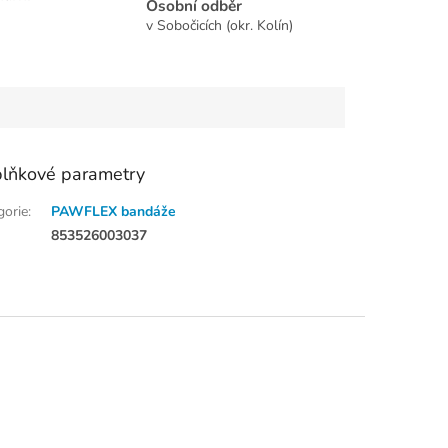
Osobní odběr
v Sobočicích (okr. Kolín)
lňkové parametry
gorie
:
PAWFLEX bandáže
:
853526003037