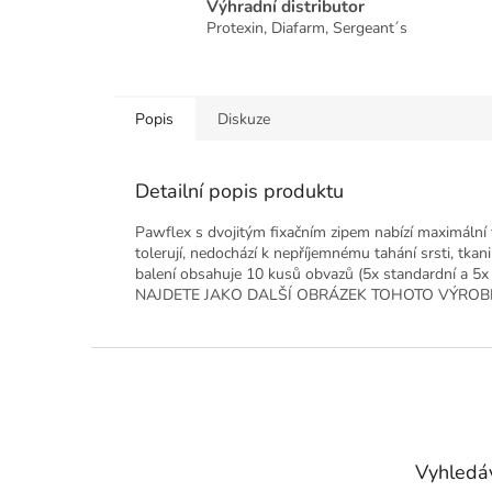
Výhradní distributor
Protexin, Diafarm, Sergeant´s
Popis
Diskuze
Detailní popis produktu
Pawflex s dvojitým fixačním zipem nabízí maximální f
tolerují, nedochází k nepříjemnému tahání srsti, tka
balení obsahuje 10 kusů obvazů (5x standardní a 5
NAJDETE JAKO DALŠÍ OBRÁZEK TOHOTO VÝROB
Z
á
p
a
t
Vyhledá
í