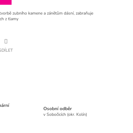
í tvorbě zubního kamene a zánětům dásní, zabraňuje
ach z tlamy
SDÍLET
nární
Osobní odběr
v Sobočicích (okr. Kolín)