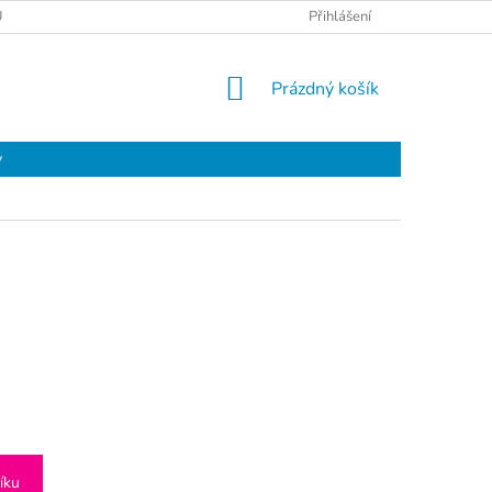
Ů
Přihlášení
NÁKUPNÍ
Prázdný košík
KOŠÍK
y
íku