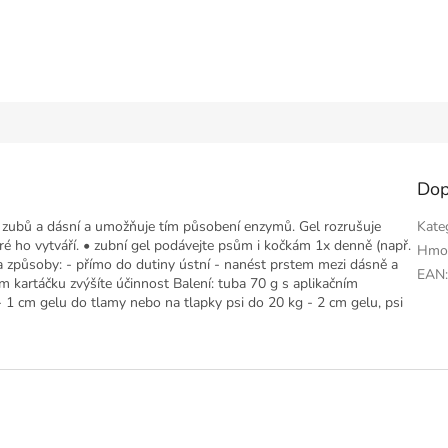
Dop
 zubů a dásní a umožňuje tím působení enzymů. Gel rozrušuje
Kate
teré ho vytváří. • zubní gel podávejte psům i kočkám 1x denně (např.
Hmo
a způsoby: - přímo do dutiny ústní - nanést prstem mezi dásně a
EAN
 kartáčku zvýšíte účinnost Balení: tuba 70 g s aplikačním
1 cm gelu do tlamy nebo na tlapky psi do 20 kg - 2 cm gelu, psi