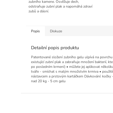
zubního kamene. Osvěžuje dech,
odstraňuje zubní plak a napomáhá zdraví
zubů a dásní.
Popis
Diskuze
Detailní popis produktu
Patentované složení zubního gelu ulpívá na povrchu
existující zubní plak a zabraňuje množení bakterií, k
po posledním krmení) • můžete jej aplikovat několik
tváře - smíchat s malým množstvím krmiva • použitím
nástavcem a prstovým kartáčkem Dávkování: kočky - 
nad 20 kg - 5 cm gelu
Z
á
p
a