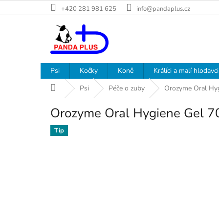
Přejít
+420 281 981 625
info@pandaplus.cz
na
obsah
Psi
Kočky
Koně
Králíci a malí hlodavci
Domů
Psi
Péče o zuby
Orozyme Oral Hyg
Orozyme Oral Hygiene Gel 7
Tip