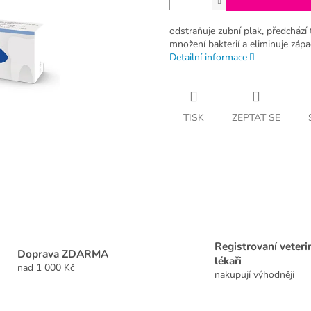
odstraňuje zubní plak, předcház
množení bakterií a eliminuje záp
Detailní informace
TISK
ZEPTAT SE
Registrovaní veteri
Doprava ZDARMA
lékaři
nad 1 000 Kč
nakupují výhodněji