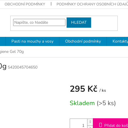
OBCHODNÍ PODMÍNKY
PODMÍNKY OCHRANY OSOBNÍCH ÚDAJ
HLEDAT
Pasti na mouchy a vosy
Obchodní podmínky
Kontakt
iene Gel 70g
0g
5420045704650
295 Kč
/ ks
Měrná
Skladem
(>5 ks)
cena:
Přidat do koš