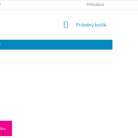
Ů
Přihlášení
NÁKUPNÍ
Prázdný košík
KOŠÍK
y
íku