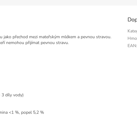
Dop
Kate
vu jako přechod mezi mateřským mlékem a pevnou stravou.
Hmo
kteří nemohou přijímat pevnou stravu.
EAN
 3 díly vody)
knina <1 %, popel 5,2 %