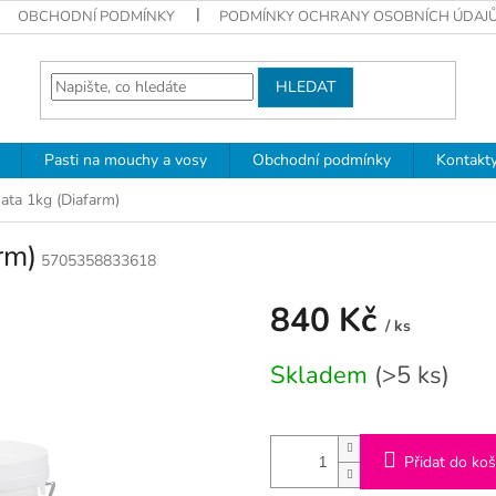
OBCHODNÍ PODMÍNKY
PODMÍNKY OCHRANY OSOBNÍCH ÚDAJ
HLEDAT
Pasti na mouchy a vosy
Obchodní podmínky
Kontakt
ata 1kg (Diafarm)
rm)
5705358833618
840 Kč
/ ks
Měrná
Skladem
(>5 ks)
cena:
Přidat do koš