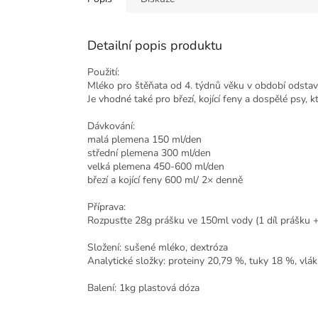
Detailní popis produktu
Použití:
Mléko pro štěňata od 4. týdnů věku v období odsta
Je vhodné také pro březí, kojící feny a dospělé psy, 
Dávkování:
malá plemena 150 ml/den
střední plemena 300 ml/den
velká plemena 450-600 ml/den
březí a kojící feny 600 ml/ 2× denně
Příprava:
Rozpusťte 28g prášku ve 150ml vody (1 díl prášku +
Složení: sušené mléko, dextróza
Analytické složky: proteiny 20,79 %, tuky 18 %, vlá
Balení: 1kg plastová dóza