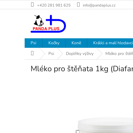
Přejít
+420 281 981 625
info@pandaplus.cz
na
obsah
Psi
Kočky
Koně
Králíci a malí hlodavci
Domů
Psi
Doplňky výživy
Mléko pro štěň
Mléko pro štěňata 1kg (Diafa