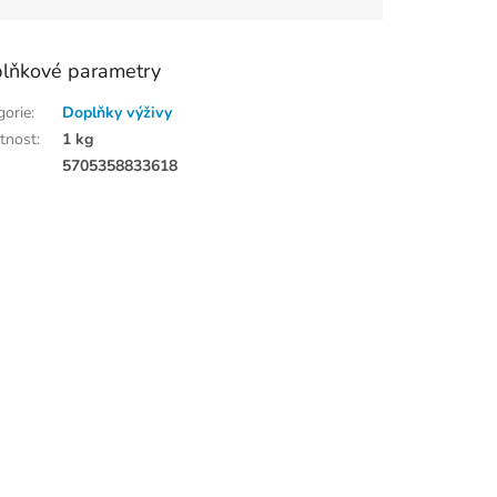
lňkové parametry
gorie
:
Doplňky výživy
tnost
:
1 kg
:
5705358833618