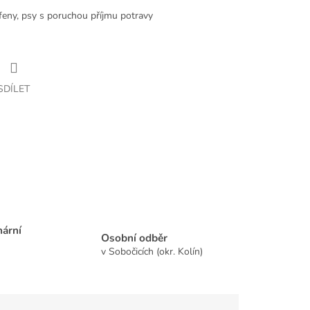
í feny, psy s poruchou příjmu potravy
SDÍLET
nární
Osobní odběr
v Sobočicích (okr. Kolín)