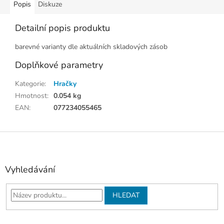
Popis
Diskuze
Detailní popis produktu
barevné varianty dle aktuálních skladových zásob
Doplňkové parametry
Kategorie
:
Hračky
Hmotnost
:
0.054 kg
EAN
:
077234055465
Z
á
p
a
Vyhledávání
t
í
HLEDAT