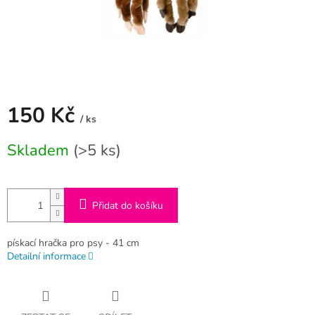
150 Kč
/ ks
Měrná
Skladem
(>5 ks)
cena:
Přidat do košíku
pískací hračka pro psy - 41 cm
Detailní informace