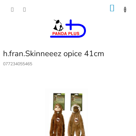
Přejít
NÁKU
na
obsah
KOŠÍK
h.fran.Skinneeez opice 41cm
077234055465