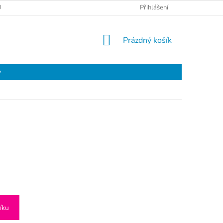
Ů
Přihlášení
NÁKUPNÍ
Prázdný košík
KOŠÍK
y
íku