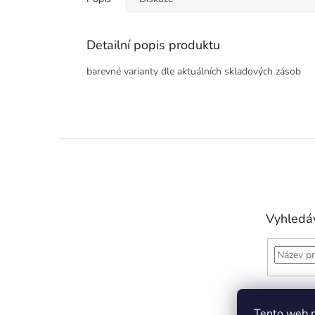
Detailní popis produktu
barevné varianty dle aktuálních skladových zásob
Z
á
p
a
t
Vyhledá
í
Tento web p