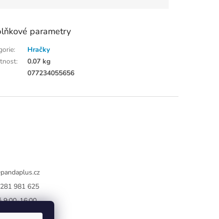
lňkové parametry
gorie
:
Hračky
tnost
:
0.07 kg
:
077234055656
@
pandaplus.cz
281 981 625
 9:00-16:00
book