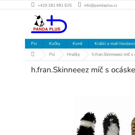
Přejít
+420 281 981 625
info@pandaplus.cz
na
obsah
Psi
Kočky
Koně
Králíci a malí hlodavci
Domů
Psi
Hračky
h.fran.Skinneeez míč 
h.fran.Skinneeez míč s ocás