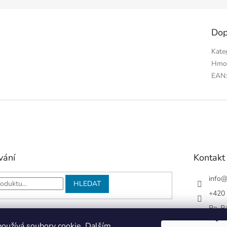
Dop
Kate
Hmo
EAN
vání
Kontakt
info
HLEDAT
+420 
Po-Pá
Face
oužívá soubory cookie. Dalším