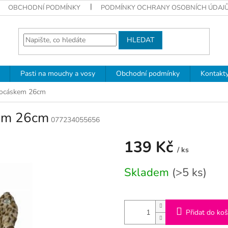
OBCHODNÍ PODMÍNKY
PODMÍNKY OCHRANY OSOBNÍCH ÚDAJ
HLEDAT
Pasti na mouchy a vosy
Obchodní podmínky
Kontakt
s ocáskem 26cm
kem 26cm
077234055656
139 Kč
/ ks
Měrná
Skladem
(>5 ks)
cena:
Přidat do koš