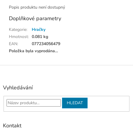
Popis produktu není dostupný
Doplňkové parametry
Kategorie
:
Hračky
Hmotnost
:
0.081 kg
EAN
:
077234056479
Položka byla vyprodána…
Z
á
p
a
Vyhledávání
t
í
HLEDAT
Kontakt