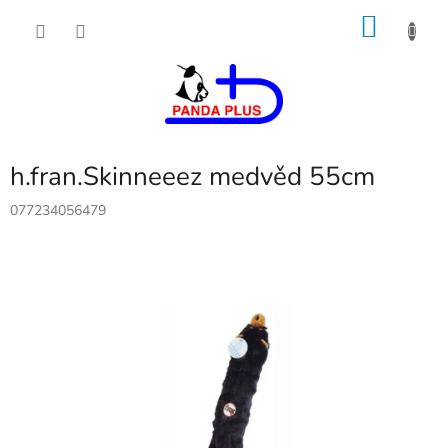
Přejít
NÁKU
na
obsah
KOŠÍK
h.fran.Skinneeez medvěd 55cm
077234056479