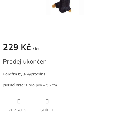
229 Kč
/ ks
Měrná
Prodej ukončen
cena:
Položka byla vyprodána…
pískací hračka pro psy - 55 cm
ZEPTAT SE
SDÍLET