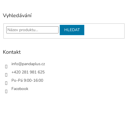
á
p
a
Vyhledávání
t
í
HLEDAT
Kontakt
info
@
pandaplus.cz
+420 281 981 625
Po-Pá 9:00-16:00
Facebook