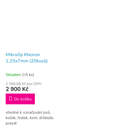
Mikročip Kheiron
1,25x7mm (20kusů)
Skladem
(>5 ks)
2 396,69 Kč bez DPH
2 900 Kč
Do košíku
vhodné k označování psů,
koček, fretek, koní, drůbeže,
prasat