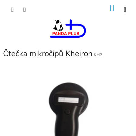
Přejít
NÁKU
na
obsah
KOŠÍK
Čtečka mikročipů Kheiron
KH2