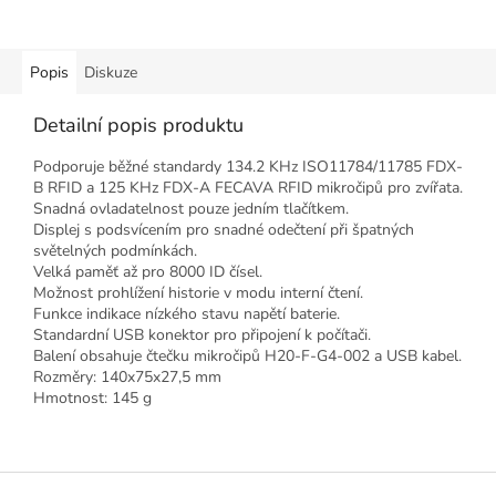
Popis
Diskuze
Detailní popis produktu
Podporuje běžné standardy 134.2 KHz ISO11784/11785 FDX-
B RFID a 125 KHz FDX-A FECAVA RFID mikročipů pro zvířata.
Snadná ovladatelnost pouze jedním tlačítkem.
Displej s podsvícením pro snadné odečtení při špatných
světelných podmínkách.
Velká paměť až pro 8000 ID čísel.
Možnost prohlížení historie v modu interní čtení.
Funkce indikace nízkého stavu napětí baterie.
Standardní USB konektor pro připojení k počítači.
Balení obsahuje čtečku mikročipů H20-F-G4-002 a USB kabel.
Rozměry: 140x75x27,5 mm
Hmotnost: 145 g
Z