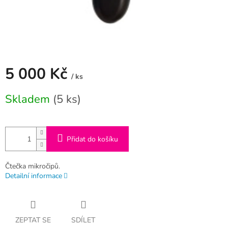
5 000 Kč
/ ks
Měrná
Skladem
(5 ks)
cena:
Přidat do košíku
Čtečka mikročipů.
Detailní informace
ZEPTAT SE
SDÍLET