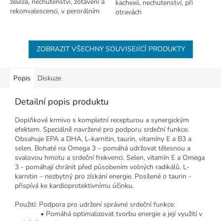
železa, nechutenství, zotavení a
kachexii, nechutenství, při
rekonvalescenci, v perorálním
otravách
roztoku.
ZOBRAZIT VŠECHNY SOUVISEJÍCÍ PRODUKTY
Popis
Diskuze
Detailní popis produktu
Doplňkové krmivo s kompletní recepturou a synergickým
efektem. Speciálně navržené pro podporu srdeční funkce.
Obsahuje EPA a DHA, L-karnitin, taurin, vitamíny E a B3 a
selen. Bohaté na Omega 3 – pomáhá udržovat tělesnou a
svalovou hmotu a srdeční frekvenci. Selen, vitamín E a Omega
3 - pomáhají chránit před působením volných radikálů. L-
karnitin – nezbytný pro získání energie. Posílené o taurin -
přispívá ke kardioprotektivnímu účinku.
Použití: Podpora pro udržení správné srdeční funkce:
• Pomáhá optimalizovat tvorbu energie a její využití v