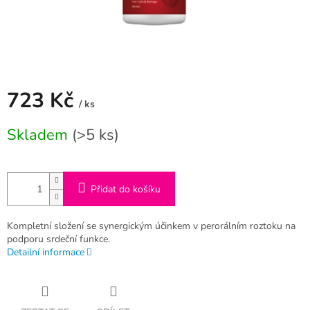
723 Kč
/ ks
Měrná
Skladem
(>5 ks)
cena:
Přidat do košíku
Kompletní složení se synergickým účinkem v perorálním roztoku na
podporu srdeční funkce.
Detailní informace