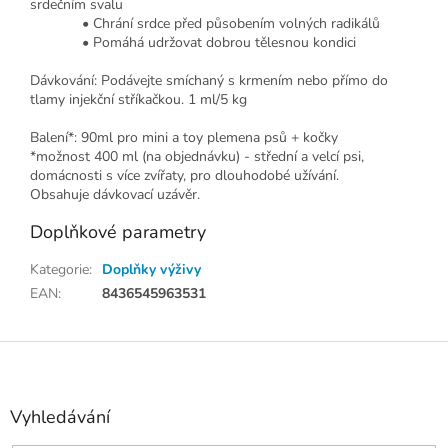
srdečním svalu
• Chrání srdce před působením volných radikálů
• Pomáhá udržovat dobrou tělesnou kondici
Dávkování: Podávejte smíchaný s krmením nebo přímo do
tlamy injekční stříkačkou. 1 ml/5 kg
Balení*: 90ml pro mini a toy plemena psů + kočky
*možnost 400 ml (na objednávku) - střední a velcí psi,
domácnosti s více zvířaty, pro dlouhodobé užívání.
Obsahuje dávkovací uzávěr.
Doplňkové parametry
Kategorie
:
Doplňky výživy
EAN
:
8436545963531
Z
á
p
a
Vyhledávání
t