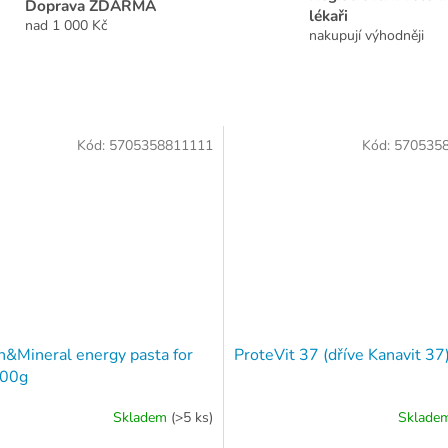
Doprava ZDARMA
lékaři
nad 1 000 Kč
nakupují výhodněji
Kód:
5705358811111
Kód:
570535
n&Mineral energy pasta for
ProteVit 37 (dříve Kanavit 3
100g
Skladem
(>5 ks)
Sklade