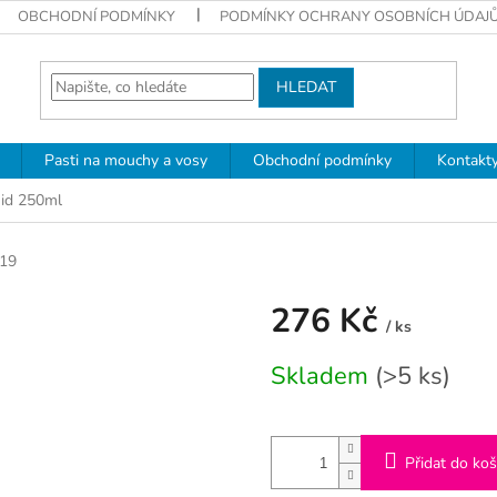
OBCHODNÍ PODMÍNKY
PODMÍNKY OCHRANY OSOBNÍCH ÚDAJ
HLEDAT
Pasti na mouchy a vosy
Obchodní podmínky
Kontakt
uid 250ml
19
276 Kč
/ ks
Měrná
Skladem
(>5 ks)
cena:
Přidat do koš