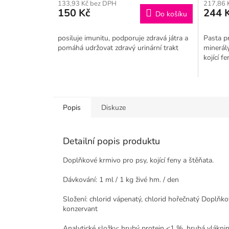
133,93 Kč bez DPH
217,86 
150 Kč
244 
Do košíku
posiluje imunitu, podporuje zdravá játra a
Pasta pr
pomáhá udržovat zdravý urinární trakt
minerály
kojící f
Popis
Diskuze
Detailní popis produktu
Doplňkové krmivo pro psy, kojící feny a štěňata.
Dávkování: 1 ml / 1 kg živé hm. / den
Složení: chlorid vápenatý, chlorid hořečnatý Doplňko
konzervant
Analytické složky: hrubý protein <1 %, hrubá vlákn