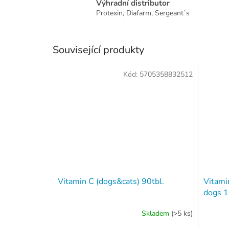
Výhradní distributor
Protexin, Diafarm, Sergeant´s
Související produkty
Kód:
5705358832512
Vitamin C (dogs&cats) 90tbl.
Vitami
dogs 
Skladem
(>5 ks)