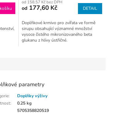
od 158,57 Kč bez DPH
177,60 Kč
od
košíku
DETAIL
Doplňkové krmivo pro zvířata ve formě
tenství,
sirupu obsahující významné množství
vysoce čistého mikronizovaného beta
glukanu z hlívy ústřičné.
lňkové parametry
gorie
:
Doplňky výživy
tnost
:
0.25 kg
:
5705358820519