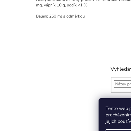
mg, vápník 10 g, sodík <1 %
Balení: 250 ml s odměrkou
Z
á
p
a
t
Vyhledá
í
Tento web p
procházením
jejich použí