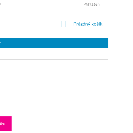
Ů
Přihlášení
NÁKUPNÍ
Prázdný košík
KOŠÍK
y
íku