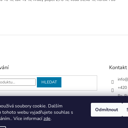
vání
Kontakt
info
HLEDAT
+420 
Po-Pá
Face
oužívá soubory cookie. Dalším
Odmítnout
 tohoto webu vyjadřujete souhlas s
váním.. Více informací
zde
.