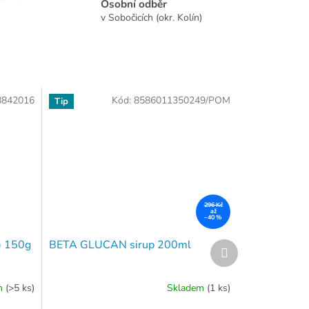
Osobní odběr
v Sobočicích (okr. Kolín)
8842016
Kód:
8586011350249/POM
Tip
296 Kč
až
–40 %
7) 150g
BETA GLUCAN sirup 200ml
Další
produkt
m
(>5 ks)
Skladem
(1 ks)