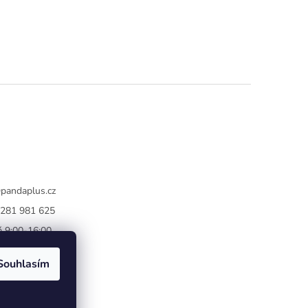
@
pandaplus.cz
281 981 625
 9:00-16:00
book
Souhlasím