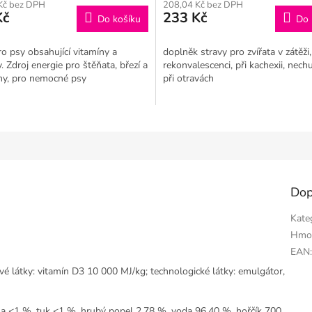
Kč bez DPH
208,04 Kč bez DPH
Kč
233 Kč
Do košíku
Do 
o psy obsahující vitamíny a
doplněk stravy pro zvířata v zátěži,
. Zdroj energie pro štěňata, březí a
rekonvalescenci, při kachexii, nechu
eny, pro nemocné psy
při otravách
Dop
Kate
Hmo
EAN
vé látky: vitamín D3 10 000 MJ/kg; technologické látky: emulgátor,
ina <1 %, tuk <1 %, hrubý popel 2,78 %, voda 96,40 %, hořčík 700