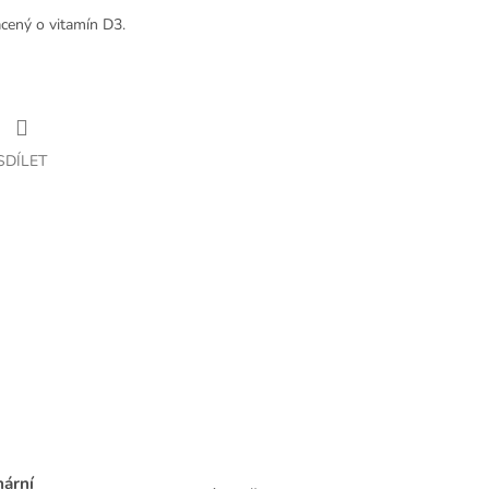
cený o vitamín D3.
SDÍLET
nární